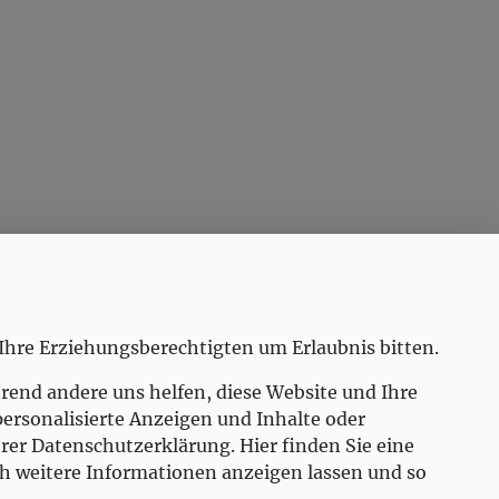
Öffnungszeiten
MO
8.00-12.00, 16.00-18.00
DI
8.00-12.00, 16.00-18.00
Ihre Erziehungsberechtigten um Erlaubnis bitten.
MI
8.00-12.00
rend andere uns helfen, diese Website und Ihre
DO
8.00-12.00
personalisierte Anzeigen und Inhalte oder
FR
8.00-12.00
er Datenschutzerklärung. Hier finden Sie eine
ch weitere Informationen anzeigen lassen und so