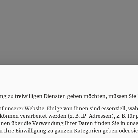
Amtsstunden
MO
7.00-12.00, 14.00-18.00
DI
7.00-12.00, 14.00-18.00
ung zu freiwilligen Diensten geben möchten, müssen Sie 
MI
7.00-15.00
unserer Website. Einige von ihnen sind essenziell, wäh
DO
7.00-15.00
nnen verarbeitet werden (z. B. IP-Adressen), z. B. für 
FR
7.00-12.00
en über die Verwendung Ihrer Daten finden Sie in unser
n Ihre Einwilligung zu ganzen Kategorien geben oder si