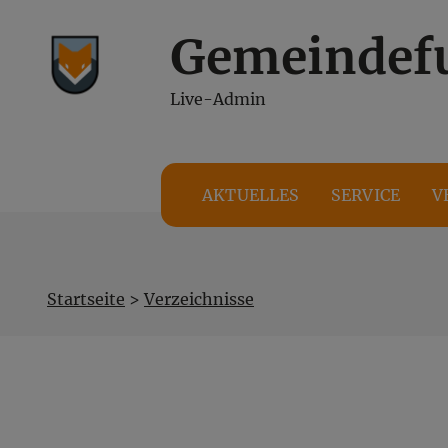
Gemeindef
Inhalt
Hauptmenü
Live-Admin
(
(
Accesskey
Accesskey
1)
2)
AKTUELLES
SERVICE
V
Startseite
>
Verzeichnisse