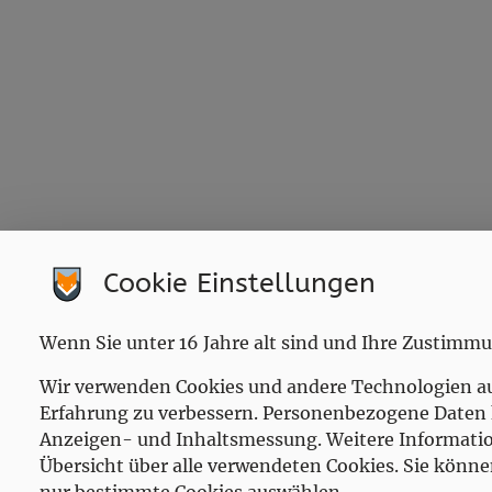
Marktgemeindeamt Sankt Musterdorf
Cookie Einstellungen
Hitzendorf 303, 8151 Hitzendorf
Tel:
+43 650 7269674
Wenn Sie unter 16 Jahre alt sind und Ihre Zustimm
Mail:
alexander@kommunaljutsu.org
Gemeindekennziffer: 123456 , UID:
Wir verwenden Cookies und andere Technologien auf 
Erfahrung zu verbessern. Personenbezogene Daten kö
Anzeigen- und Inhaltsmessung. Weitere Information
Übersicht über alle verwendeten Cookies. Sie könne