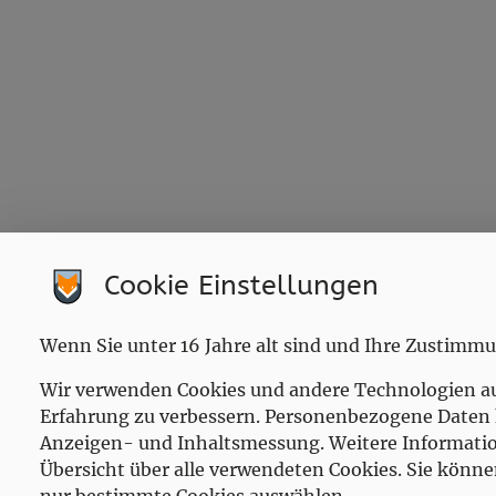
Marktgemeindeamt Sankt Musterdorf
Cookie Einstellungen
Hitzendorf 303, 8151 Hitzendorf
Tel:
+43 650 7269674
Wenn Sie unter 16 Jahre alt sind und Ihre Zustimm
Mail:
alexander@kommunaljutsu.org
Gemeindekennziffer: 123456 , UID:
Wir verwenden Cookies und andere Technologien auf 
Erfahrung zu verbessern. Personenbezogene Daten kö
Anzeigen- und Inhaltsmessung. Weitere Information
Übersicht über alle verwendeten Cookies. Sie könne