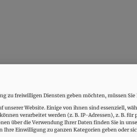
Amtsstunden
MO
7.00-12.00, 14.00-18.00
DI
7.00-12.00, 14.00-18.00
ung zu freiwilligen Diensten geben möchten, müssen Sie 
MI
7.00-15.00
unserer Website. Einige von ihnen sind essenziell, wäh
DO
7.00-15.00
nnen verarbeitet werden (z. B. IP-Adressen), z. B. für 
FR
7.00-12.00
en über die Verwendung Ihrer Daten finden Sie in unser
n Ihre Einwilligung zu ganzen Kategorien geben oder si