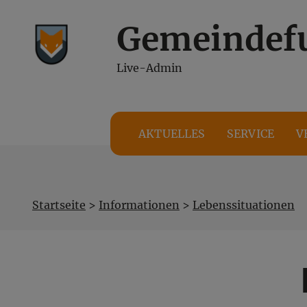
Gemeindef
Inhalt
Hauptmenü
Live-Admin
(
(
Accesskey
Accesskey
1)
2)
AKTUELLES
SERVICE
V
Startseite
>
Informationen
>
Lebenssituationen