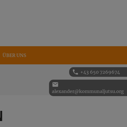
ÜBER UNS
phone
+43 650 7269674
email
alexander@kommunaljutsu.org
N