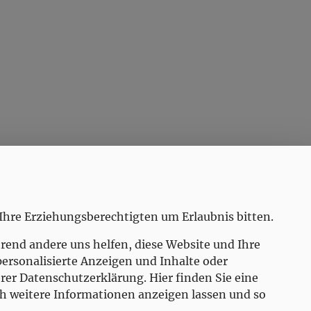
Öffnungszeiten
MO
8.00-12.00, 16.00-18.00
DI
8.00-12.00, 16.00-18.00
Ihre Erziehungsberechtigten um Erlaubnis bitten.
MI
8.00-12.00
rend andere uns helfen, diese Website und Ihre
DO
8.00-12.00
personalisierte Anzeigen und Inhalte oder
FR
8.00-12.00
er Datenschutzerklärung. Hier finden Sie eine
ch weitere Informationen anzeigen lassen und so